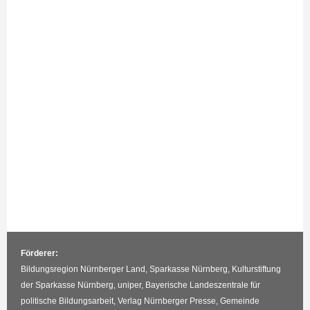
Förderer:
Bildungsregion Nürnberger Land, Sparkasse Nürnberg, Kulturstiftung
der Sparkasse Nürnberg, uniper, Bayerische Landeszentrale für
politische Bildungsarbeit, Verlag Nürnberger Presse, Gemeinde