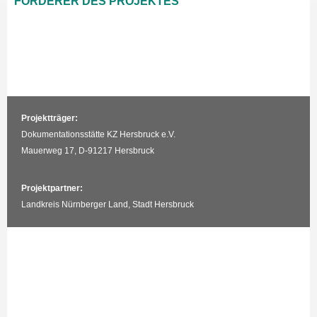
FÖRDERER DES PROJEKTES
Projektträger:
Dokumentationsstätte KZ Hersbruck e.V.
Mauerweg 17, D-91217 Hersbruck
Projektpartner:
Landkreis Nürnberger Land, Stadt Hersbruck