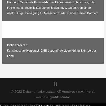
Happurg, Gemeinde Pommelsbrunn, Hirtenmuseum Hersbruck, Hitz,
Fackelmann, Bezirk Mittelfranken, Mawa, BMW Group, Gemeinde
Alfeld, Bürger Bewegung für Menschenwürde, Klavier Kreisel, Dormero
Idelle Förderer:
Kunstmuseum Hersbruck, DGB-Jugend/Kreisjugendrings Nürnberger
Land
© 2022 Dokumentationsstätte KZ Hersbruck e.V. |
held:
werbe & grafik studio