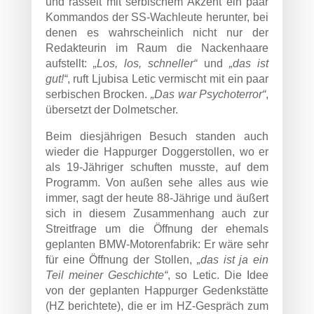
und rasselt mit serbischem Akzent ein paar
Kommandos der SS-Wachleute herunter, bei
denen es wahrscheinlich nicht nur der
Redakteurin im Raum die Nackenhaare
aufstellt:
„Los, los, schneller“
und
„das ist
gut!“
, ruft Ljubisa Letic vermischt mit ein paar
serbischen Brocken.
„Das war Psychoterror“
,
übersetzt der Dolmetscher.
Beim diesjährigen Besuch standen auch
wieder die Happurger Doggerstollen, wo er
als 19-Jähriger schuften musste, auf dem
Programm. Von außen sehe alles aus wie
immer, sagt der heute 88-Jährige und äußert
sich in diesem Zusammenhang auch zur
Streitfrage um die Öffnung der ehemals
geplanten BMW-Motorenfabrik: Er wäre sehr
für eine Öffnung der Stollen,
„das ist ja ein
Teil meiner Geschichte“
, so Letic. Die Idee
von der geplanten Happurger Gedenkstätte
(HZ berichtete), die er im HZ-Gespräch zum