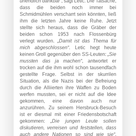
unendlich dankbar“
, sagt Letic. Die Tatsache,
dass die beiden noch immer bei
Schmidmühlen verscharrt sein könnten, ließ
ihm die letzten Jahre keine Ruhe. Jetzt
stellte sich heraus, dass die Gräber der
beiden schon 1953 nach Flossenbürg
verlegt wurden.
„Damit ist das Thema für
mich abgeschlossen“
. Letic hegt heute
keinen Groll gegenüber den SS-Leuten:
„Sie
mussten das ja machen“
, antwortet er
trocken auf die ihm wohl schon tausendfach
gestellte Frage. Selbst in der skurrilen
Situation, als die Nazis bei der Befreiung
durch die Alliierten ihre Waffen zu Boden
werfen mussten, sei er nicht auf die Idee
gekommen, eine davon auch nur
anzurühren. Zu seinem Hersbruck-Besuch
ist er diesmal mit einer Friedensbotschaft
gekommen:
„Die jungen Leute sollen
diskutieren, verreisen und feststellen, dass
auch andere Nationen so sind wie sie“
,