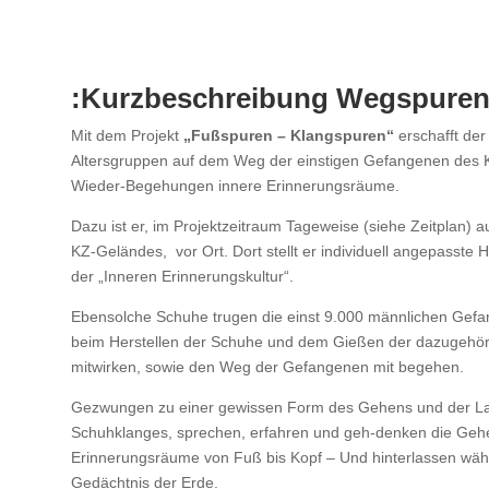
:Kurzbeschreibung Wegspuren
Mit dem Projekt
„Fußspuren – Klangspuren“
erschafft der
Altersgruppen auf dem Weg der einstigen Gefangenen des K
Wieder-Begehungen innere Erinnerungsräume.
Dazu ist er, im Projektzeitraum Tageweise (siehe Zeitplan) a
KZ-Geländes, vor Ort. Dort stellt er individuell angepasste 
der „Inneren Erinnerungskultur“.
Ebensolche Schuhe trugen die einst 9.000 männlichen Gefang
beim Herstellen der Schuhe und dem Gießen der dazugehör
mitwirken, sowie den Weg der Gefangenen mit begehen.
Gezwungen zu einer gewissen Form des Gehens und der Lang
Schuhklanges, sprechen, erfahren und geh-denken die Gehen
Erinnerungsräume von Fuß bis Kopf – Und hinterlassen wä
Gedächtnis der Erde.